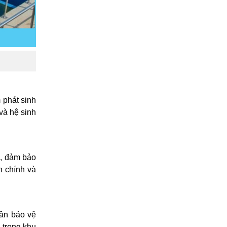
 phát sinh
và hệ sinh
g, đảm bảo
h chính và
hần bảo vệ
 trong khu