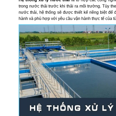
trong nước thải trước khi thải ra môi trường. Tùy t
nước thải, hệ thống sẽ được thiết kế riêng biệt đ
hành và phù hợp với yêu cầu vận hành thực tế của t