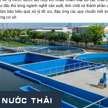
heo đặc thù từng ngành nghề sản xuất, tính chất và thành phần
ể đảm bảo hiệu quả xử lý tối ưu, đáp ứng các quy chuẩn môi t
ừng cơ sở.