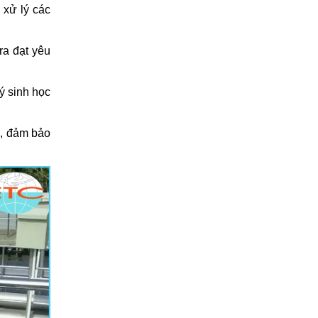
 xử lý các
ra đạt yêu
ý sinh học
ị, đảm bảo