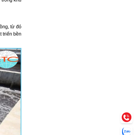
ồng, từ đó
 triển bền