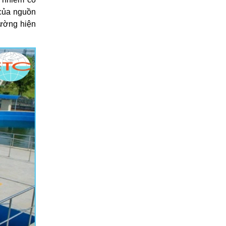
 của nguồn
rường hiện