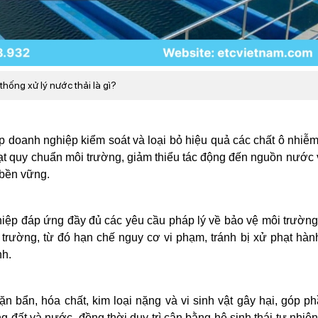
thống xử lý nước thải là gì?
p doanh nghiệp kiểm soát và loại bỏ hiệu quả các chất ô nhiễm
đạt quy chuẩn môi trường, giảm thiểu tác động đến nguồn nước 
n bền vững.
ghiệp đáp ứng đầy đủ các yêu cầu pháp lý về bảo vệ môi trườn
 trường, từ đó hạn chế nguy cơ vi phạm, tránh bị xử phạt hàn
nh.
ặn bẩn, hóa chất, kim loại nặng và vi sinh vật gây hại, góp p
 đất và nước, đồng thời duy trì cân bằng hệ sinh thái tự nhiên