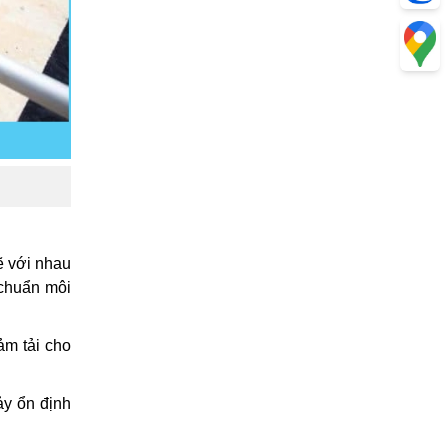
ẽ với nhau
 chuẩn môi
ảm tải cho
ảy ổn định