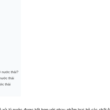
ý nước thải?
 nước thải
ước thải
ệ xử lý nước được kết hợp với nhau nhằm loại bỏ các chất 