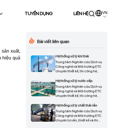
VN
TUYỂN DỤNG
LIÊN HỆ
Bài viết liên quan
 sản xuất,
Hệ thống xử lý khí thải
o hiệu quả
Trung tâm Nghiên cứu Dịch vụ
Công nghệ và Môi trường ETC
chuyên thiết kế, thi công hệ
thống xử lý khí thải cho nhà
máy, xưởng sản xuất và cơ sở
Hệ thống xử lý nước cấp
công nghiệp, đáp ứng yêu cầu
Trung tâm Nghiên cứu Dịch vụ
kiểm soát khí thải và quy
Công nghệ và Môi trường ETC
chuẩn môi trường hiện hành.
chuyên thiết kế, thi công hệ
thống xử lý nước cấp cho nhà
máy, cơ sở sản xuất, kinh
Hệ thống xử lý chất thải rắn
doanh và sinh hoạt, đáp ứng
Trung tâm Nghiên cứu Dịch vụ
nhu cầu sử dụng nước đạt tiêu
Công nghệ và Môi trường ETC
chuẩn theo quy định hiện
chuyên tư vấn, thiết kế và thi
hành.
công hệ thống xử lý chất thải