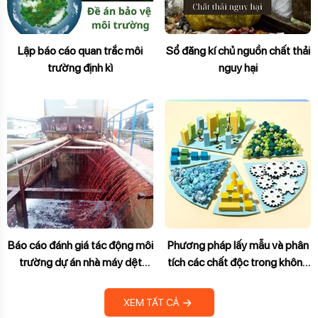
Lập báo cáo quan trắc môi
Sổ đăng kí chủ nguồn chất thải
trường định kì
nguy hại
Báo cáo đánh giá tác động môi
Phương pháp lấy mẫu và phân
trường dự án nhà máy dệt
tích các chất độc trong không
nhuộm
khí
XEM TẤT CẢ