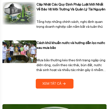
cơ cao, vi sinh vật gây bệnh, khí độc, và mùi
Cập Nhật Các Quy Định Pháp Luật Mới Nhất
hôi, gây ô nhiễm nghiêm trọng đất, nước, và
Về Bảo Vệ Môi Trường Và Quản Lý Tài Nguyên
không khí. Xử lý nước thải chăn nuôi là yếu tố
then chốt để bảo vệ môi trường, nâng cao chất
Tổng hợp những chính sách, nghị định quan
lượng nông nghiệp, và đảm bảo phát triển bền
trọng doanh nghiệp cần nắm bắt và tuân thủ
vững trong dài hạn.
Cách khử khuẩn nước và hướng dẫn lọc nước
sau mưa bão
Mưa bão thường kéo theo tình trạng ngập úng
diện rộng, cuốn theo rác thải, bùn đất, nước
thải sinh hoạt và nhiều tác nhân gây ô nhiễm
khác vào nguồn nước.
XEM TẤT CẢ