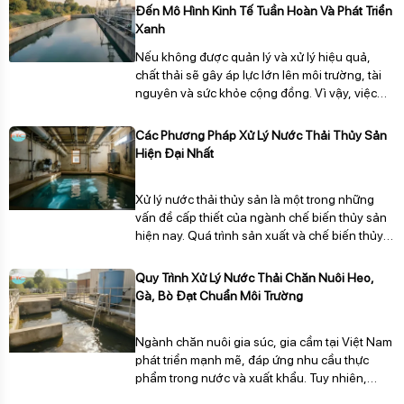
nguyên và phát triển bền vững.
Đến Mô Hình Kinh Tế Tuần Hoàn Và Phát Triển
Xanh
Nếu không được quản lý và xử lý hiệu quả,
chất thải sẽ gây áp lực lớn lên môi trường, tài
nguyên và sức khỏe cộng đồng. Vì vậy, việc
xây dựng giải pháp xử lý chất thải tổng thể
theo định hướng kinh tế tuần hoàn và phát
Các Phương Pháp Xử Lý Nước Thải Thủy Sản
triển xanh đang trở thành yêu cầu cấp thiết đối
Hiện Đại Nhất
với doanh nghiệp và xã hội.
Xử lý nước thải thủy sản là một trong những
vấn đề cấp thiết của ngành chế biến thủy sản
hiện nay. Quá trình sản xuất và chế biến thủy
hải sản thải ra lượng nước thải lớn, chứa nhiều
chất hữu cơ, dầu mỡ, protein và vi sinh vật gây
Quy Trình Xử Lý Nước Thải Chăn Nuôi Heo,
hại. Nếu không được xử lý đúng cách, nguồn
Gà, Bò Đạt Chuẩn Môi Trường
nước thải này sẽ gây ô nhiễm nghiêm trọng
đến môi trường, ảnh hưởng trực tiếp đến sức
Ngành chăn nuôi gia súc, gia cầm tại Việt Nam
khỏe cộng đồng và làm suy giảm hệ sinh thái
phát triển mạnh mẽ, đáp ứng nhu cầu thực
thủy sinh
phẩm trong nước và xuất khẩu. Tuy nhiên,
nước thải từ chuồng trại chứa hàm lượng hữu