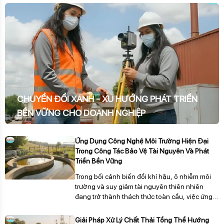
CHUYỂN ĐỔI XANH - XU HƯỚNG PHÁT TRIỂN
BỀN VỮNG CHO DOANH NGHIỆP
Ứng Dụng Công Nghệ Môi Trường Hiện Đại
Trong Công Tác Bảo Vệ Tài Nguyên Và Phát
Triển Bền Vững
Trong bối cảnh biến đổi khí hậu, ô nhiễm môi
trường và suy giảm tài nguyên thiên nhiên
đang trở thành thách thức toàn cầu, việc ứng
dụng công nghệ môi trường hiện đại đóng vai
trò then chốt trong chiến lược bảo vệ tài
Giải Pháp Xử Lý Chất Thải Tổng Thể Hướng