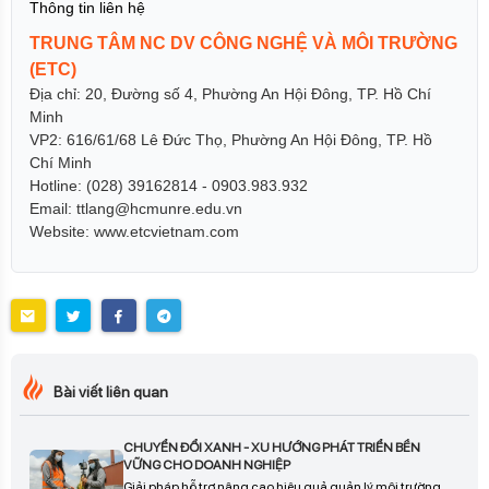
Thông tin liên hệ
TRUNG TÂM NC DV CÔNG NGHỆ VÀ MÔI TRƯỜNG
(ETC)
Địa chỉ: 20, Đường số 4, Phường An Hội Đông, TP. Hồ Chí
Minh
VP2: 616/61/68 Lê Đức Thọ, Phường An Hội Đông, TP. Hồ
Chí Minh
Hotline: (028) 39162814 - 0903.983.932
Email: ttlang@hcmunre.edu.vn
Website: www.etcvietnam.com
Bài viết liên quan
CHUYỂN ĐỔI XANH - XU HƯỚNG PHÁT TRIỂN BỀN
VỮNG CHO DOANH NGHIỆP
Giải pháp hỗ trợ nâng cao hiệu quả quản lý môi trường