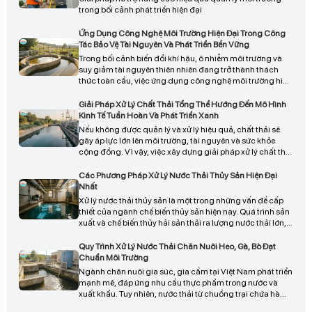
trong bối cảnh phát triển hiện đại
Ứng Dụng Công Nghệ Môi Trường Hiện Đại Trong Công
Tác Bảo Vệ Tài Nguyên Và Phát Triển Bền Vững
Trong bối cảnh biến đổi khí hậu, ô nhiễm môi trường và
suy giảm tài nguyên thiên nhiên đang trở thành thách
thức toàn cầu, việc ứng dụng công nghệ môi trường hiện
đại đóng vai trò then chốt trong chiến lược bảo vệ tài
nguyên và phát triển bền vững.
Giải Pháp Xử Lý Chất Thải Tổng Thể Hướng Đến Mô Hình
Kinh Tế Tuần Hoàn Và Phát Triển Xanh
Nếu không được quản lý và xử lý hiệu quả, chất thải sẽ
gây áp lực lớn lên môi trường, tài nguyên và sức khỏe
cộng đồng. Vì vậy, việc xây dựng giải pháp xử lý chất thải
tổng thể theo định hướng kinh tế tuần hoàn và phát triển
xanh đang trở thành yêu cầu cấp thiết đối với doanh
Các Phương Pháp Xử Lý Nước Thải Thủy Sản Hiện Đại
nghiệp và xã hội.
Nhất
Xử lý nước thải thủy sản là một trong những vấn đề cấp
thiết của ngành chế biến thủy sản hiện nay. Quá trình sản
xuất và chế biến thủy hải sản thải ra lượng nước thải lớn,
chứa nhiều chất hữu cơ, dầu mỡ, protein và vi sinh vật gây
hại. Nếu không được xử lý đúng cách, nguồn nước thải
Quy Trình Xử Lý Nước Thải Chăn Nuôi Heo, Gà, Bò Đạt
này sẽ gây ô nhiễm nghiêm trọng đến môi trường, ảnh
Chuẩn Môi Trường
hưởng trực tiếp đến sức khỏe cộng đồng và làm suy
Ngành chăn nuôi gia súc, gia cầm tại Việt Nam phát triển
giảm hệ sinh thái thủy sinh
mạnh mẽ, đáp ứng nhu cầu thực phẩm trong nước và
xuất khẩu. Tuy nhiên, nước thải từ chuồng trại chứa hàm
lượng hữu cơ cao, vi sinh vật gây bệnh, khí độc, và mùi