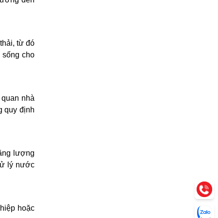
hải, từ đó
g sống cho
ơ quan nhà
g quy định
năng lượng
xử lý nước
ghiệp hoặc