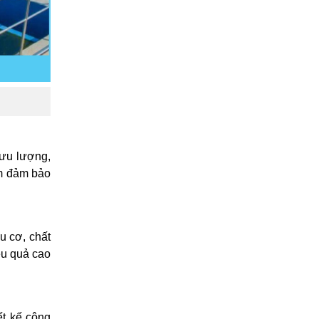
lưu lượng,
ằm đảm bảo
u cơ, chất
ệu quả cao
ết kế công