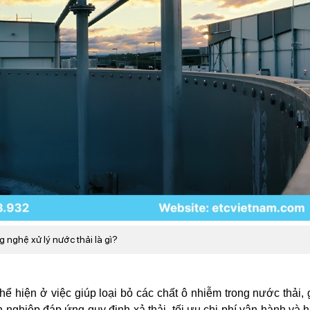
 nghệ xử lý nước thải là gì?
thể hiện ở việc giúp loại bỏ các chất ô nhiễm trong nước thải, 
h nghiệp đáp ứng quy định xả thải, tối ưu chi phí vận hành và