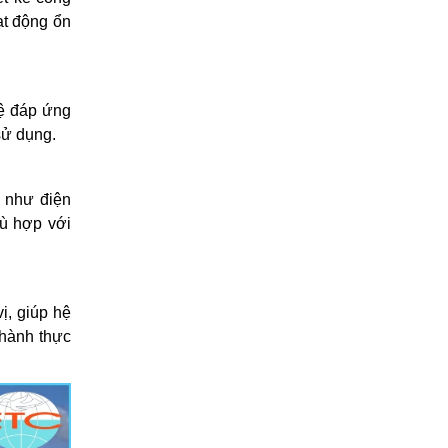
ạt động ổn
hệ đáp ứng
sử dụng.
i như điện
hù hợp với
ị, giúp hệ
 hành thực