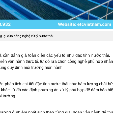
g lại của công nghệ xử lý nước thải
là cần đánh giá toàn diện các yếu tố như đặc tính nước thải, 
 kiện vận hành thực tế, từ đó lựa chọn công nghệ phù hợp nh
 đúng quy định môi trường hiện hành.
n phân tích chi tiết đặc tính nước thải như hàm lượng chất hữ
m khác, từ đó xác định phương án xử lý phù hợp để đảm bảo hi
i trường.
 lượng ô nhiễm phát sinh theo từng giai đoạn vận hành để thi