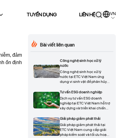
VN
TUYỂN DỤNG
LIÊN HỆ
Bài viết liên quan
nhiễm, đảm
Công nghệ sinh học xử lý
nh ổn định
nước
Công nghệ sinh học xử lý
nước tại ETC Việt Nam ứng
dụng vi sinh vật để phân hủy
chất hữu cơ trong nước thải
hiệu quả, giúp giảm ô nhiễm,
Tư vấn ESG doanh nghiệp
tiết kiệm chi phí vận hành và
Dịch vụ tư vấn ESG doanh
đảm bảo nước đầu ra đạt quy
nghiệp tại ETC Việt Nam hỗ trợ
chuẩn môi trường, phù hợp
xây dựng và triển khai chiến
nhiều loại hình sản xuất, liên
lược ESG toàn diện, giúp
hệ chúng tôi ngay để được tư
doanh nghiệp nâng cao hiệu
Giải pháp giảm phát thải
vấn chi tiết.
quả quản trị, tuân thủ tiêu
Giải pháp giảm phát thải tại
chuẩn môi trường, xã hội,
ETC Việt Nam cung cấp giải
quản trị, tối ưu hình ảnh
pháp kiểm soát và tối ưu hoạt
thương hiệu và đáp ứng yêu