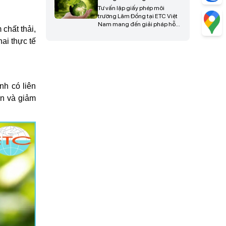
diễn ra thuận lợi, tiết kiệm thời
Tư vấn lập giấy phép môi
gian và nâng cao hiệu quả
trường Lâm Đồng tại ETC Việt
triển khai dự án, liên hệ ngay
Nam mang đến giải pháp hỗ
chất thải,
để được tư vấn và hỗ trợ chi
trợ doanh nghiệp hoàn thiện
tiết.
hồ sơ pháp lý đầy đủ, đúng
ai thực tế
quy định hiện hành, giúp tối
ưu thời gian thẩm định, hạn
chế phát sinh sai sót và đảm
bảo quá trình cấp phép diễn ra
hiệu quả, liên hệ ngay để được
nh có liên
tư vấn chi tiết.
ần và giảm