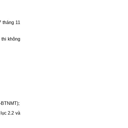
7 tháng 11
 thi không
TT-BTNMT);
lục 2.2 và