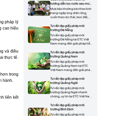
chốt để bảo vệ môi trường,
hướng dẫn lọc nước sau mưa
nâng cao chất lượng nông
bão
Mưa bão thường kéo theo tình
nghiệp, và đảm bảo phát triển
trạng ngập úng diện rộng,
bền vững trong dài hạn.
cuốn theo rác thải, bùn đất,
nước thải sinh hoạt và nhiều
ng pháp lý
tác nhân gây ô nhiễm khác
Tư vấn lập giấy phép môi
g cao hiệu
vào nguồn nước.
trường Đà Nẵng
Tư vấn lập giấy phép môi
trường Đà Nẵng tại ETC Việt
Nam mang đến giải pháp hỗ
trợ doanh nghiệp hoàn thiện
ng và điều
hồ sơ nhanh chóng, đúng quy
Tư vấn lập giấy phép môi
định pháp luật, đảm bảo đầy
trường Quảng Nam
i thực tế.
đủ thủ tục pháp lý và hạn chế
Tư vấn lập giấy phép môi
rủi ro trong quá trình thẩm
trường Quảng Nam tại ETC
định, liên hệ ngay để được tư
Việt Nam mang đến giải pháp
vấn chi tiết và triển khai phù
 hơn trong
hỗ trợ doanh nghiệp xây dựng
hợp.
hồ sơ đầy đủ, đúng quy định
Tư vấn lập giấy phép môi
n hành.
pháp luật, đảm bảo quá trình
trường Quảng Ngãi
thẩm định diễn ra thuận lợi và
Tư vấn lập giấy phép môi
nhanh chóng, giúp tối ưu thời
trường Quảng Ngãi nhanh
gian và hạn chế rủi ro pháp lý,
chóng, uy tín tại ETC Việt Nam
h liên kết
liên hệ ngay để được tư vấn
mang đến giải pháp hỗ trợ
chi tiết.
hoàn thiện hồ sơ đúng quy
Tư vấn lập giấy phép môi
định, rút ngắn thời gian xử lý
trường Bình Định
và đảm bảo tính pháp lý chặt
Tư vấn lập giấy phép môi