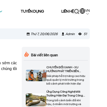
VN
TUYỂN DỤNG
LIÊN HỆ
Thứ 7, 20/06/2026
Admin
51
Bài viết liên quan
n sớm các
CHUYỂN ĐỔI XANH - XU
 chúng tôi
HƯỚNG PHÁT TRIỂN BỀN
VỮNG CHO DOANH NGHIỆP
Giải pháp hỗ trợ nâng cao hiệu
quả quản lý môi trường trong
bối cảnh phát triển hiện đại
Ứng Dụng Công Nghệ Môi
Trường Hiện Đại Trong Công
Tác Bảo Vệ Tài Nguyên Và Phát
Trong bối cảnh biến đổi khí
Triển Bền Vững
hậu, ô nhiễm môi trường và