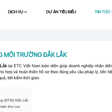
DỊCH VỤ
DỰ ÁN TIÊU BIỂU
TIN TỨC
G MÔI TRƯỜNG ĐẮK LẮK
 Lắk
tại ETC Việt Nam toàn diện giúp doanh nghiệp nhận diệ
ù hợp và hoàn thiện hồ sơ theo đúng yêu cầu pháp lý, liên hệ
ả, tiết kiệm thời gian.
ường (ĐTM) Đắk Lắk
 kiện khu vực