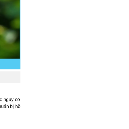
c nguy cơ
huẩn bị hồ