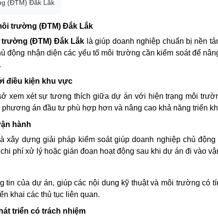
ờng (ĐTM) Đắk Lắk
 môi trường (ĐTM) Đắk Lắk
i trường (ĐTM) Đắk Lắk
là giúp doanh nghiệp chuẩn bị nền tả
chủ động nhận diện các yếu tố môi trường cần kiểm soát để nân
.
i điều kiện khu vực
ở xem xét sự tương thích giữa dự án với hiện trạng môi trườ
ỉnh phương án đầu tư phù hợp hơn và nâng cao khả năng triển kha
 vận hành
và xây dựng giải pháp kiểm soát giúp doanh nghiệp chủ động
chi phí xử lý hoặc gián đoạn hoạt động sau khi dự án đi vào vậ
tin của dự án, giúp các nội dung kỹ thuật và môi trường có tín
ển khai các thủ tục liên quan.
t triển có trách nhiệm