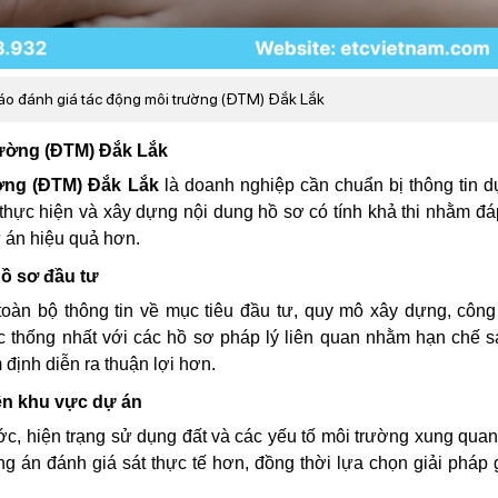
 cáo đánh giá tác động môi trường (ĐTM) Đắk Lắk
trường (ĐTM) Đắk Lắk
ường (ĐTM) Đắk Lắk
là doanh nghiệp cần chuẩn bị thông tin 
 thực hiện và xây dựng nội dung hồ sơ có tính khả thi nhằm đ
ự án hiệu quả hơn.
hồ sơ đầu tư
àn bộ thông tin về mục tiêu đầu tư, quy mô xây dựng, công
 thống nhất với các hồ sơ pháp lý liên quan nhằm hạn chế s
m định diễn ra thuận lợi hơn.
iên khu vực dự án
ước, hiện trạng sử dụng đất và các yếu tố môi trường xung qua
g án đánh giá sát thực tế hơn, đồng thời lựa chọn giải pháp 