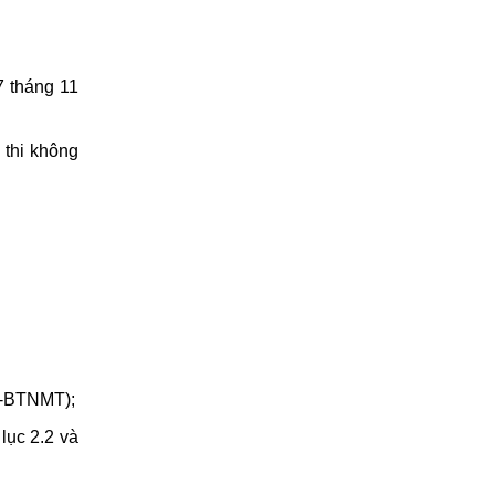
7 tháng 11
 thi không
TT-BTNMT);
lục 2.2 và