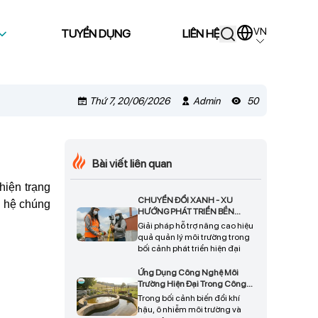
VN
TUYỂN DỤNG
LIÊN HỆ
Thứ 7, 20/06/2026
Admin
50
Bài viết liên quan
hiện trạng
CHUYỂN ĐỔI XANH - XU
n hệ chúng
HƯỚNG PHÁT TRIỂN BỀN
VỮNG CHO DOANH NGHIỆP
Giải pháp hỗ trợ nâng cao hiệu
quả quản lý môi trường trong
bối cảnh phát triển hiện đại
Ứng Dụng Công Nghệ Môi
Trường Hiện Đại Trong Công
Tác Bảo Vệ Tài Nguyên Và Phát
Trong bối cảnh biến đổi khí
Triển Bền Vững
hậu, ô nhiễm môi trường và