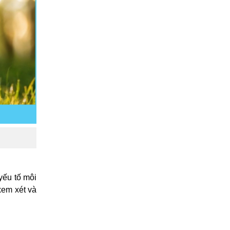
yếu tố môi
xem xét và