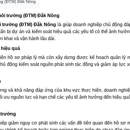
ường (ĐTM) Đắk Nông
g môi trường (ĐTM) Đắk Nông
i trường (ĐTM) Đắk Nông
là giúp doanh nghiệp chủ động đá
uẩn bị dự án và kiểm soát hiệu quả các yếu tố có thể ảnh hưở
iển khai và vận hành lâu dài.
 hiệu quả
hiện hồ sơ pháp lý mà còn xây dựng được kế hoạch quản lý 
chủ động kiểm soát nguồn phát sinh tác động và giảm áp lực x
n
ường và khả năng đáp ứng của khu vực thực hiện, doanh nghi
ối ưu nguồn lực và hạn chế các yếu tố ảnh hưởng đến hiệu quả
 trường
ệp giảm nguy cơ phát sinh các vấn đề liên quan đến hồ sơ 
i điều chỉnh kế hoạch hoặc tạm ngừng thực hiện do chưa đáp ứ