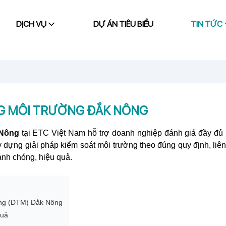
DỊCH VỤ
DỰ ÁN TIÊU BIỂU
TIN TỨC
NG MÔI TRƯỜNG ĐẮK NÔNG
 Nông
tại ETC Việt Nam hỗ trợ doanh nghiệp đánh giá đầy đủ 
y dựng giải pháp kiểm soát môi trường theo đúng quy định, liê
anh chóng, hiệu quả.
ường (ĐTM) Đắk Nông
quả