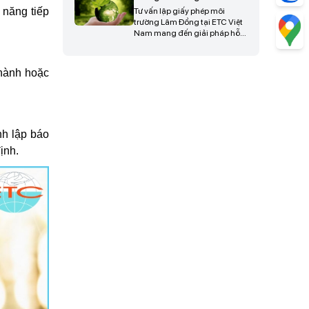
diễn ra thuận lợi, tiết kiệm thời
 năng tiếp
Tư vấn lập giấy phép môi
gian và nâng cao hiệu quả
trường Lâm Đồng tại ETC Việt
triển khai dự án, liên hệ ngay
Nam mang đến giải pháp hỗ
để được tư vấn và hỗ trợ chi
trợ doanh nghiệp hoàn thiện
tiết.
hồ sơ pháp lý đầy đủ, đúng
quy định hiện hành, giúp tối
 hành hoặc
ưu thời gian thẩm định, hạn
chế phát sinh sai sót và đảm
bảo quá trình cấp phép diễn ra
hiệu quả, liên hệ ngay để được
tư vấn chi tiết.
nh lập báo
ịnh.