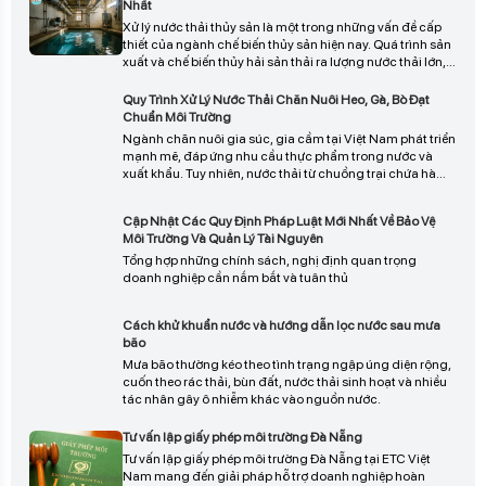
nghiệp và xã hội.
Nhất
Xử lý nước thải thủy sản là một trong những vấn đề cấp
thiết của ngành chế biến thủy sản hiện nay. Quá trình sản
xuất và chế biến thủy hải sản thải ra lượng nước thải lớn,
chứa nhiều chất hữu cơ, dầu mỡ, protein và vi sinh vật gây
hại. Nếu không được xử lý đúng cách, nguồn nước thải
Quy Trình Xử Lý Nước Thải Chăn Nuôi Heo, Gà, Bò Đạt
này sẽ gây ô nhiễm nghiêm trọng đến môi trường, ảnh
Chuẩn Môi Trường
hưởng trực tiếp đến sức khỏe cộng đồng và làm suy
Ngành chăn nuôi gia súc, gia cầm tại Việt Nam phát triển
giảm hệ sinh thái thủy sinh
mạnh mẽ, đáp ứng nhu cầu thực phẩm trong nước và
xuất khẩu. Tuy nhiên, nước thải từ chuồng trại chứa hàm
lượng hữu cơ cao, vi sinh vật gây bệnh, khí độc, và mùi
hôi, gây ô nhiễm nghiêm trọng đất, nước, và không khí.
Cập Nhật Các Quy Định Pháp Luật Mới Nhất Về Bảo Vệ
Xử lý nước thải chăn nuôi là yếu tố then chốt để bảo vệ
Môi Trường Và Quản Lý Tài Nguyên
môi trường, nâng cao chất lượng nông nghiệp, và đảm
Tổng hợp những chính sách, nghị định quan trọng
bảo phát triển bền vững trong dài hạn.
doanh nghiệp cần nắm bắt và tuân thủ
Cách khử khuẩn nước và hướng dẫn lọc nước sau mưa
bão
Mưa bão thường kéo theo tình trạng ngập úng diện rộng,
cuốn theo rác thải, bùn đất, nước thải sinh hoạt và nhiều
tác nhân gây ô nhiễm khác vào nguồn nước.
Tư vấn lập giấy phép môi trường Đà Nẵng
Tư vấn lập giấy phép môi trường Đà Nẵng tại ETC Việt
Nam mang đến giải pháp hỗ trợ doanh nghiệp hoàn
thiện hồ sơ nhanh chóng, đúng quy định pháp luật, đảm