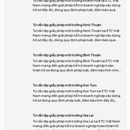
Tư vấn lập giấy phép môi trường Ninh Thuận
triển khai phù hợp.
Tư vấn lập giấy phép môi trường Ninh Thuận tại ETC Việt
Nam mang đến giải pháp hỗ trợ doanh nghiệp xây dựng
hồ sơ đầy đủ, đúng quy định pháp luật, đảm bảo quá
trình thẩm định diễn ra thuận lợi, nhanh chóng và hạn
chế sai sót, liên hệ ngay để được tư vấn chi tiết và triển
Tư vấn lập giấy phép môi trường Bình Thuận
khai phù hợp.
Tư vấn lập giấy phép môi trường Bình Thuận tại ETC Việt
Nam mang đến giải pháp hỗ trợ doanh nghiệp hoàn
thiện hồ sơ đúng quy định pháp luật, đảm bảo tính chính
xác, đầy đủ và rút ngắn thời gian thẩm định, giúp quá
trình cấp phép diễn ra thuận lợi và hiệu quả, liên hệ ngay
Tư vấn lập giấy phép môi trường Kon Tum
để được tư vấn chi tiết.
Tư vấn lập giấy phép môi trường Kon Tum tại ETC Việt
Nam mang đến giải pháp hỗ trợ doanh nghiệp xây dựng
hồ sơ đúng quy định pháp luật, đảm bảo tính đầy đủ,
chính xác và rút ngắn thời gian thẩm định, giúp quá trình
cấp phép diễn ra thuận lợi và hiệu quả, liên hệ ngay để
Tư vấn lập giấy phép môi trường Gia Lai
được tư vấn chi tiết.
Tư vấn lập giấy phép môi trường Gia Lai tại ETC Việt Nam
mang đến giải pháp hỗ trợ doanh nghiệp hoàn thiện hồ
sơ pháp lý một cách chính xác, đúng quy định hiện hành,
giúp tối ưu quy trình xét duyệt, giảm thiểu sai sót và đẩy
nhanh tiến độ cấp phép, liên hệ ngay để được tư vấn chi
Tư vấn lập giấy phép môi trường Đắk Lắk
tiết.
Tư vấn lập giấy phép môi trường Đắk Lắk tại ETC Việt Nam
mang đến giải pháp hỗ trợ doanh nghiệp xây dựng hồ sơ
pháp lý đầy đủ, đúng quy định hiện hành, giúp tối ưu quy
trình thẩm định, hạn chế sai sót và rút ngắn thời gian cấp
phép, liên hệ ngay để được tư vấn chi tiết và triển khai hiệu
Tư vấn lập giấy phép môi trường Đắk Nông
quả.