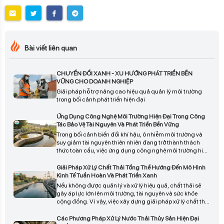
Bài viết liên quan
CHUYỂN ĐỔI XANH - XU HƯỚNG PHÁT TRIỂN BỀN
VỮNG CHO DOANH NGHIỆP
Giải pháp hỗ trợ nâng cao hiệu quả quản lý môi trường
trong bối cảnh phát triển hiện đại
Ứng Dụng Công Nghệ Môi Trường Hiện Đại Trong Công
Tác Bảo Vệ Tài Nguyên Và Phát Triển Bền Vững
Trong bối cảnh biến đổi khí hậu, ô nhiễm môi trường và
suy giảm tài nguyên thiên nhiên đang trở thành thách
thức toàn cầu, việc ứng dụng công nghệ môi trường hiện
đại đóng vai trò then chốt trong chiến lược bảo vệ tài
nguyên và phát triển bền vững.
Giải Pháp Xử Lý Chất Thải Tổng Thể Hướng Đến Mô Hình
Kinh Tế Tuần Hoàn Và Phát Triển Xanh
Nếu không được quản lý và xử lý hiệu quả, chất thải sẽ
gây áp lực lớn lên môi trường, tài nguyên và sức khỏe
cộng đồng. Vì vậy, việc xây dựng giải pháp xử lý chất thải
tổng thể theo định hướng kinh tế tuần hoàn và phát triển
xanh đang trở thành yêu cầu cấp thiết đối với doanh
Các Phương Pháp Xử Lý Nước Thải Thủy Sản Hiện Đại