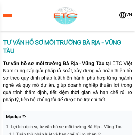
VN
TƯ VẤN HỒ SƠ MÔI TRƯỜNG BÀ RỊA - VŨNG
TÀU
Tư vấn hồ sơ môi trường Bà Rịa - Vũng Tàu
tại ETC Việt
Nam cung cấp giải pháp rà soát, xây dựng và hoàn thiện hồ
sơ theo quy định pháp luật hiện hành, phù hợp từng ngành
nghề và quy mô dự án, giúp doanh nghiệp thuận lợi trong
quá trình thẩm định, tiết kiệm thời gian và hạn chế rủi ro
pháp lý, liên hệ chúng tôi để được hỗ trợ chi tiết.
Mục lục
1. Lợi ích dịch vụ tư vấn hồ sơ môi trường Bà Rịa - Vũng Tàu
1.1 Tuân thủ pháp luật và hạn chế rủi ro pháp lý