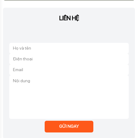
GỬI NGAY
TRUNG TÂM NC DV CÔNG NGHỆ VÀ MÔI
TRƯỜNG (ETC)
Địa chỉ: 20, Đường số 4, Phường An Hội Đông, TP. Hồ Chí Minh