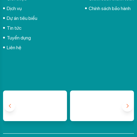
Chính sách chất lượng
Cam kết chất lượng
Điều kiện giao dịch
Copyright © 2026 -
Trung tâm Nghiên cứu Dịch vụ Công nghệ và Môi
trường (ETC)
. All rights reserved.
Design by i-web.vn