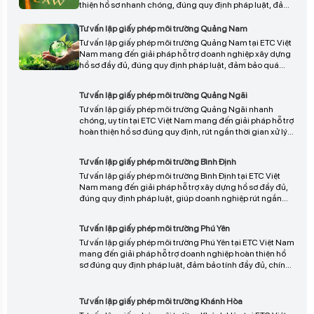
bảo đầy đủ thủ tục pháp lý và hạn chế rủi ro trong quá
trình thẩm định, liên hệ ngay để được tư vấn chi tiết và
Tư vấn lập giấy phép môi trường Quảng Nam
triển khai phù hợp.
Tư vấn lập giấy phép môi trường Quảng Nam tại ETC Việt
Nam mang đến giải pháp hỗ trợ doanh nghiệp xây dựng
hồ sơ đầy đủ, đúng quy định pháp luật, đảm bảo quá
trình thẩm định diễn ra thuận lợi và nhanh chóng, giúp tối
ưu thời gian và hạn chế rủi ro pháp lý, liên hệ ngay để
Tư vấn lập giấy phép môi trường Quảng Ngãi
được tư vấn chi tiết.
Tư vấn lập giấy phép môi trường Quảng Ngãi nhanh
chóng, uy tín tại ETC Việt Nam mang đến giải pháp hỗ trợ
hoàn thiện hồ sơ đúng quy định, rút ngắn thời gian xử lý
và đảm bảo tính pháp lý chặt chẽ cho doanh nghiệp,
giúp quá trình thẩm định diễn ra thuận lợi, liên hệ ngay để
Tư vấn lập giấy phép môi trường Bình Định
được tư vấn chi tiết.
Tư vấn lập giấy phép môi trường Bình Định tại ETC Việt
Nam mang đến giải pháp hỗ trợ xây dựng hồ sơ đầy đủ,
đúng quy định pháp luật, giúp doanh nghiệp rút ngắn
thời gian thẩm định, hạn chế sai sót và đảm bảo quá
trình cấp phép diễn ra thuận lợi, liên hệ ngay để được tư
Tư vấn lập giấy phép môi trường Phú Yên
vấn chi tiết.
Tư vấn lập giấy phép môi trường Phú Yên tại ETC Việt Nam
mang đến giải pháp hỗ trợ doanh nghiệp hoàn thiện hồ
sơ đúng quy định pháp luật, đảm bảo tính đầy đủ, chính
xác và rút ngắn thời gian thẩm định, giúp quá trình cấp
phép diễn ra thuận lợi và hiệu quả, liên hệ ngay để được
Tư vấn lập giấy phép môi trường Khánh Hòa
tư vấn chi tiết.
Tư vấn lập giấy phép môi trường Khánh Hòa tại ETC Việt
Nam mang đến giải pháp hỗ trợ doanh nghiệp xây dựng
hồ sơ đầy đủ, đúng quy định pháp luật, đảm bảo quá
trình thẩm định diễn ra nhanh chóng, thuận lợi và hạn
chế tối đa sai sót, liên hệ ngay để được tư vấn chi tiết và