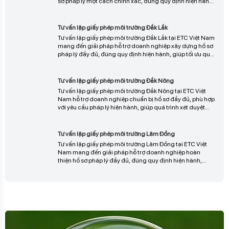
Tư vấn lập giấy phép môi trường Đắk Nông tại ETC Việt
Nam hỗ trợ doanh nghiệp chuẩn bị hồ sơ đầy đủ, phù hợp
với yêu cầu pháp lý hiện hành, giúp quá trình xét duyệt
diễn ra thuận lợi, tiết kiệm thời gian và nâng cao hiệu quả
triển khai dự án, liên hệ ngay để được tư vấn và hỗ trợ chi
Tư vấn lập giấy phép môi trường Lâm Đồng
tiết.
Tư vấn lập giấy phép môi trường Lâm Đồng tại ETC Việt
Nam mang đến giải pháp hỗ trợ doanh nghiệp hoàn
thiện hồ sơ pháp lý đầy đủ, đúng quy định hiện hành,
giúp tối ưu thời gian thẩm định, hạn chế phát sinh sai sót
và đảm bảo quá trình cấp phép diễn ra hiệu quả, liên hệ
ngay để được tư vấn chi tiết.