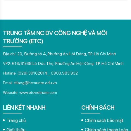
VP2: 616/61/68 Lê Đức Thọ, Phường An Hội Đông, TP. Hồ Chí Minh
Hotline: (028) 39162814 _ 0903.983.932
Email: ttlang@hcmunre.edu.vn
Website:
www.etcvietnam.com
LIÊN KẾT NHANH
CHÍNH SÁCH
Trang chủ
Chính sách bảo mật
Giới thiệu
Chính sách thanh toán
Dịch vụ
Chính sách bảo hành
Dự án tiêu biểu
Tin tức
Tuyển dụng
Liên hệ