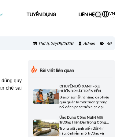
VN
TUYỂN DỤNG
LIÊN HỆ
Thứ 5, 25/06/2026
Admin
46
Bài viết liên quan
g đúng quy
CHUYỂN ĐỔI XANH - XU
ạn chế sai
HƯỚNG PHÁT TRIỂN BỀN
VỮNG CHO DOANH NGHIỆP
Giải pháp hỗ trợ nâng cao hiệu
quả quản lý môi trường trong
bối cảnh phát triển hiện đại
Ứng Dụng Công Nghệ Môi
Trường Hiện Đại Trong Công
Tác Bảo Vệ Tài Nguyên Và Phát
Trong bối cảnh biến đổi khí
Triển Bền Vững
hậu, ô nhiễm môi trường và