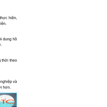
thực hiện,
iện.
ội dung hồ
.
 thời theo
 nghiệp và
ợi hơn.