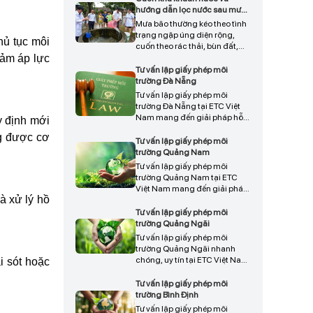
chốt để bảo vệ môi trường,
hướng dẫn lọc nước sau mưa
nâng cao chất lượng nông
bão
Mưa bão thường kéo theo tình
nghiệp, và đảm bảo phát triển
trạng ngập úng diện rộng,
bền vững trong dài hạn.
hủ tục môi
cuốn theo rác thải, bùn đất,
iảm áp lực
nước thải sinh hoạt và nhiều
tác nhân gây ô nhiễm khác
Tư vấn lập giấy phép môi
vào nguồn nước.
trường Đà Nẵng
Tư vấn lập giấy phép môi
trường Đà Nẵng tại ETC Việt
Nam mang đến giải pháp hỗ
y định mới
trợ doanh nghiệp hoàn thiện
ng được cơ
hồ sơ nhanh chóng, đúng quy
Tư vấn lập giấy phép môi
định pháp luật, đảm bảo đầy
trường Quảng Nam
đủ thủ tục pháp lý và hạn chế
Tư vấn lập giấy phép môi
rủi ro trong quá trình thẩm
trường Quảng Nam tại ETC
định, liên hệ ngay để được tư
Việt Nam mang đến giải pháp
vấn chi tiết và triển khai phù
và xử lý hồ
hỗ trợ doanh nghiệp xây dựng
hợp.
hồ sơ đầy đủ, đúng quy định
Tư vấn lập giấy phép môi
pháp luật, đảm bảo quá trình
trường Quảng Ngãi
thẩm định diễn ra thuận lợi và
Tư vấn lập giấy phép môi
nhanh chóng, giúp tối ưu thời
trường Quảng Ngãi nhanh
gian và hạn chế rủi ro pháp lý,
chóng, uy tín tại ETC Việt Nam
i sót hoặc
liên hệ ngay để được tư vấn
mang đến giải pháp hỗ trợ
chi tiết.
hoàn thiện hồ sơ đúng quy
Tư vấn lập giấy phép môi
định, rút ngắn thời gian xử lý
trường Bình Định
và đảm bảo tính pháp lý chặt
Tư vấn lập giấy phép môi