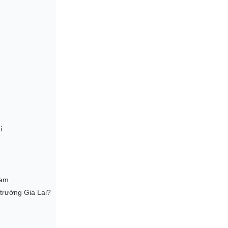
i
Nam
trường Gia Lai?