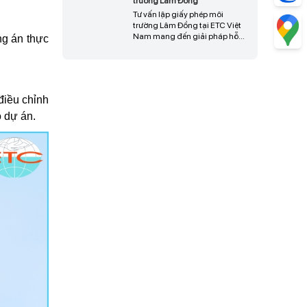
diễn ra thuận lợi, tiết kiệm thời
Tư vấn lập giấy phép môi
gian và nâng cao hiệu quả
trường Lâm Đồng tại ETC Việt
triển khai dự án, liên hệ ngay
Nam mang đến giải pháp hỗ
ng án thực
để được tư vấn và hỗ trợ chi
trợ doanh nghiệp hoàn thiện
tiết.
hồ sơ pháp lý đầy đủ, đúng
quy định hiện hành, giúp tối
ưu thời gian thẩm định, hạn
chế phát sinh sai sót và đảm
bảo quá trình cấp phép diễn ra
điều chỉnh
hiệu quả, liên hệ ngay để được
ộ dự án.
tư vấn chi tiết.