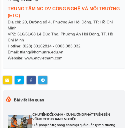
TRUNG TÂM NC DV CÔNG NGHỆ VÀ MÔI TRƯỜNG
(ETC)
Địa chỉ: 20, Đường số 4, Phường An Hội Đông, TP. Hồ Chí
Minh
VP2: 616/61/68 Lê Đức Thọ, Phường An Hội Đông, TP. Hồ
Chí Minh
Hotline: (028) 39162814 - 0903.983.932
Email: ttlang@hcmunre.edu.vn
Website: www.etcvietnam.com
Bài viết liên quan
CHUYỂN ĐỔI XANH - XU HƯỚNG PHÁT TRIỂN BỀN
VỮNG CHO DOANH NGHIỆP
Giải pháp hỗ trợ nâng cao hiệu quả quản lý môi trường