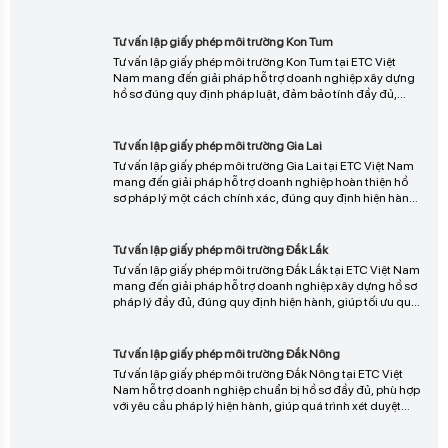
Nam mang đến giải pháp hỗ trợ doanh nghiệp xây dựng
hồ sơ đúng quy định pháp luật, đảm bảo tính đầy đủ,
chính xác và rút ngắn thời gian thẩm định, giúp quá trình
cấp phép diễn ra thuận lợi và hiệu quả, liên hệ ngay để
Tư vấn lập giấy phép môi trường Gia Lai
được tư vấn chi tiết.
Tư vấn lập giấy phép môi trường Gia Lai tại ETC Việt Nam
mang đến giải pháp hỗ trợ doanh nghiệp hoàn thiện hồ
sơ pháp lý một cách chính xác, đúng quy định hiện hành,
giúp tối ưu quy trình xét duyệt, giảm thiểu sai sót và đẩy
nhanh tiến độ cấp phép, liên hệ ngay để được tư vấn chi
Tư vấn lập giấy phép môi trường Đắk Lắk
tiết.
Tư vấn lập giấy phép môi trường Đắk Lắk tại ETC Việt Nam
mang đến giải pháp hỗ trợ doanh nghiệp xây dựng hồ sơ
pháp lý đầy đủ, đúng quy định hiện hành, giúp tối ưu quy
trình thẩm định, hạn chế sai sót và rút ngắn thời gian cấp
phép, liên hệ ngay để được tư vấn chi tiết và triển khai hiệu
Tư vấn lập giấy phép môi trường Đắk Nông
quả.
Tư vấn lập giấy phép môi trường Đắk Nông tại ETC Việt
Nam hỗ trợ doanh nghiệp chuẩn bị hồ sơ đầy đủ, phù hợp
với yêu cầu pháp lý hiện hành, giúp quá trình xét duyệt
diễn ra thuận lợi, tiết kiệm thời gian và nâng cao hiệu quả
triển khai dự án, liên hệ ngay để được tư vấn và hỗ trợ chi
Tư vấn lập giấy phép môi trường Lâm Đồng
tiết.
Tư vấn lập giấy phép môi trường Lâm Đồng tại ETC Việt
Nam mang đến giải pháp hỗ trợ doanh nghiệp hoàn
thiện hồ sơ pháp lý đầy đủ, đúng quy định hiện hành,
giúp tối ưu thời gian thẩm định, hạn chế phát sinh sai sót
và đảm bảo quá trình cấp phép diễn ra hiệu quả, liên hệ
ngay để được tư vấn chi tiết.