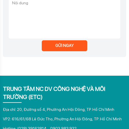
GỬI NGAY
TRUNG TÂM NC DV CÔNG NGHỆ VÀ MÔI
TRƯỜNG (ETC)
Địa chỉ: 20, Đường số 4, Phường An Hội Đông, TP. Hồ Chí Minh
VP2: 616/61/68 Lê Đức Thọ, Phường An Hội Đông, TP. Hồ Chí Minh
Hotline: (028) 39162814 _ 0903.983.932
Email: ttlang@hcmunre.edu.vn
Website:
www.etcvietnam.com
LIÊN KẾT NHANH
CHÍNH SÁCH