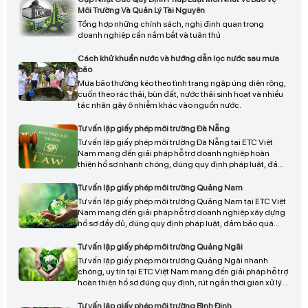
Xử lý nước thải chăn nuôi là yếu tố then chốt để bảo vệ
Môi Trường Và Quản Lý Tài Nguyên
môi trường, nâng cao chất lượng nông nghiệp, và đảm
Tổng hợp những chính sách, nghị định quan trọng
bảo phát triển bền vững trong dài hạn.
doanh nghiệp cần nắm bắt và tuân thủ
Cách khử khuẩn nước và hướng dẫn lọc nước sau mưa
bão
Mưa bão thường kéo theo tình trạng ngập úng diện rộng,
cuốn theo rác thải, bùn đất, nước thải sinh hoạt và nhiều
tác nhân gây ô nhiễm khác vào nguồn nước.
Tư vấn lập giấy phép môi trường Đà Nẵng
Tư vấn lập giấy phép môi trường Đà Nẵng tại ETC Việt
Nam mang đến giải pháp hỗ trợ doanh nghiệp hoàn
thiện hồ sơ nhanh chóng, đúng quy định pháp luật, đảm
bảo đầy đủ thủ tục pháp lý và hạn chế rủi ro trong quá
trình thẩm định, liên hệ ngay để được tư vấn chi tiết và
Tư vấn lập giấy phép môi trường Quảng Nam
triển khai phù hợp.
Tư vấn lập giấy phép môi trường Quảng Nam tại ETC Việt
Nam mang đến giải pháp hỗ trợ doanh nghiệp xây dựng
hồ sơ đầy đủ, đúng quy định pháp luật, đảm bảo quá
trình thẩm định diễn ra thuận lợi và nhanh chóng, giúp tối
ưu thời gian và hạn chế rủi ro pháp lý, liên hệ ngay để
Tư vấn lập giấy phép môi trường Quảng Ngãi
được tư vấn chi tiết.
Tư vấn lập giấy phép môi trường Quảng Ngãi nhanh
chóng, uy tín tại ETC Việt Nam mang đến giải pháp hỗ trợ
hoàn thiện hồ sơ đúng quy định, rút ngắn thời gian xử lý
và đảm bảo tính pháp lý chặt chẽ cho doanh nghiệp,
giúp quá trình thẩm định diễn ra thuận lợi, liên hệ ngay để
Tư vấn lập giấy phép môi trường Bình Định