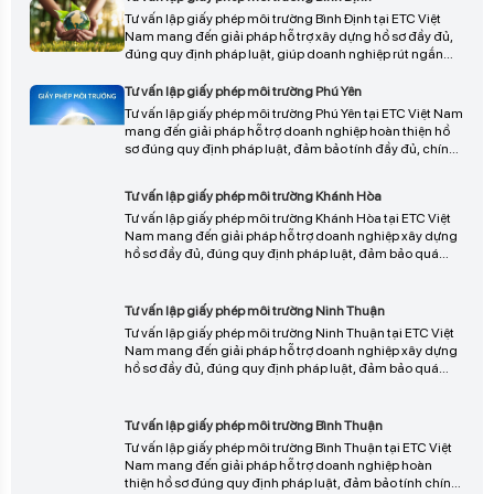
được tư vấn chi tiết.
Tư vấn lập giấy phép môi trường Bình Định tại ETC Việt
Nam mang đến giải pháp hỗ trợ xây dựng hồ sơ đầy đủ,
đúng quy định pháp luật, giúp doanh nghiệp rút ngắn
thời gian thẩm định, hạn chế sai sót và đảm bảo quá
trình cấp phép diễn ra thuận lợi, liên hệ ngay để được tư
Tư vấn lập giấy phép môi trường Phú Yên
vấn chi tiết.
Tư vấn lập giấy phép môi trường Phú Yên tại ETC Việt Nam
mang đến giải pháp hỗ trợ doanh nghiệp hoàn thiện hồ
sơ đúng quy định pháp luật, đảm bảo tính đầy đủ, chính
xác và rút ngắn thời gian thẩm định, giúp quá trình cấp
phép diễn ra thuận lợi và hiệu quả, liên hệ ngay để được
Tư vấn lập giấy phép môi trường Khánh Hòa
tư vấn chi tiết.
Tư vấn lập giấy phép môi trường Khánh Hòa tại ETC Việt
Nam mang đến giải pháp hỗ trợ doanh nghiệp xây dựng
hồ sơ đầy đủ, đúng quy định pháp luật, đảm bảo quá
trình thẩm định diễn ra nhanh chóng, thuận lợi và hạn
chế tối đa sai sót, liên hệ ngay để được tư vấn chi tiết và
Tư vấn lập giấy phép môi trường Ninh Thuận
triển khai phù hợp.
Tư vấn lập giấy phép môi trường Ninh Thuận tại ETC Việt
Nam mang đến giải pháp hỗ trợ doanh nghiệp xây dựng
hồ sơ đầy đủ, đúng quy định pháp luật, đảm bảo quá
trình thẩm định diễn ra thuận lợi, nhanh chóng và hạn
chế sai sót, liên hệ ngay để được tư vấn chi tiết và triển
Tư vấn lập giấy phép môi trường Bình Thuận
khai phù hợp.
Tư vấn lập giấy phép môi trường Bình Thuận tại ETC Việt
Nam mang đến giải pháp hỗ trợ doanh nghiệp hoàn
thiện hồ sơ đúng quy định pháp luật, đảm bảo tính chính
xác, đầy đủ và rút ngắn thời gian thẩm định, giúp quá
trình cấp phép diễn ra thuận lợi và hiệu quả, liên hệ ngay
Tư vấn lập giấy phép môi trường Kon Tum
để được tư vấn chi tiết.
Tư vấn lập giấy phép môi trường Kon Tum tại ETC Việt