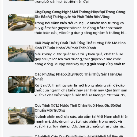
trong bối cảnh phát triển hiện đại
Ứng Dụng Công Nghệ Môi Trường Hiện Đại Trong Công
Tác Bảo Vệ Tài Nguyên Và Phát Triển Bền Vững
Trong bối cảnh biến đổi khí hậu, ô nhiễm môi trường và
suy giảm tài nguyên thiên nhiên đang trở thành thách
thức toàn cầu, việc ứng dụng công nghệ môi trường hiện
đại đóng vai trò then chốt trong chiến lược bảo vệ tài
nguyên và phát triển bền vững.
Giải Pháp Xử Lý Chất Thải Tổng Thể Hướng Đến Mô Hình
Kinh Tế Tuần Hoàn Và Phát Triển Xanh
Nếu không được quản lý và xử lý hiệu quả, chất thải sẽ
gây áp lực lớn lên môi trường, tài nguyên và sức khỏe
cộng đồng. Vì vậy, việc xây dựng giải pháp xử lý chất thải
tổng thể theo định hướng kinh tế tuần hoàn và phát triển
xanh đang trở thành yêu cầu cấp thiết đối với doanh
Các Phương Pháp Xử Lý Nước Thải Thủy Sản Hiện Đại
nghiệp và xã hội.
Nhất
Xử lý nước thải thủy sản là một trong những vấn đề cấp
thiết của ngành chế biến thủy sản hiện nay. Quá trình sản
xuất và chế biến thủy hải sản thải ra lượng nước thải lớn,
chứa nhiều chất hữu cơ, dầu mỡ, protein và vi sinh vật gây
hại. Nếu không được xử lý đúng cách, nguồn nước thải
Quy Trình Xử Lý Nước Thải Chăn Nuôi Heo, Gà, Bò Đạt
này sẽ gây ô nhiễm nghiêm trọng đến môi trường, ảnh
Chuẩn Môi Trường
hưởng trực tiếp đến sức khỏe cộng đồng và làm suy
Ngành chăn nuôi gia súc, gia cầm tại Việt Nam phát triển
giảm hệ sinh thái thủy sinh
mạnh mẽ, đáp ứng nhu cầu thực phẩm trong nước và
xuất khẩu. Tuy nhiên, nước thải từ chuồng trại chứa hàm
lượng hữu cơ cao, vi sinh vật gây bệnh, khí độc, và mùi
hôi, gây ô nhiễm nghiêm trọng đất, nước, và không khí.
Cập Nhật Các Quy Định Pháp Luật Mới Nhất Về Bảo Vệ