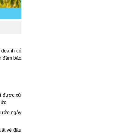
h doanh có
ằm đảm bảo
ải được xử
hức.
trước ngày
uật về đầu