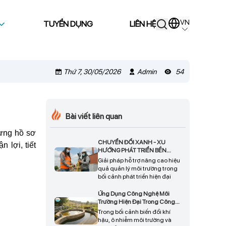
VN
TUYỂN DỤNG
LIÊN HỆ
Thứ 7, 30/05/2026
Admin
54
Bài viết liên quan
dựng hồ sơ
CHUYỂN ĐỔI XANH - XU
 lợi, tiết
HƯỚNG PHÁT TRIỂN BỀN
VỮNG CHO DOANH NGHIỆP
Giải pháp hỗ trợ nâng cao hiệu
quả quản lý môi trường trong
bối cảnh phát triển hiện đại
Ứng Dụng Công Nghệ Môi
Trường Hiện Đại Trong Công
Tác Bảo Vệ Tài Nguyên Và Phát
Trong bối cảnh biến đổi khí
Triển Bền Vững
hậu, ô nhiễm môi trường và