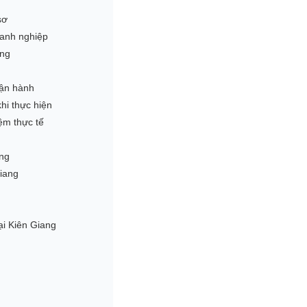
sơ
oanh nghiệp
ang
vận hành
hi thực hiện
ệm thực tế
ang
Giang
ại Kiên Giang