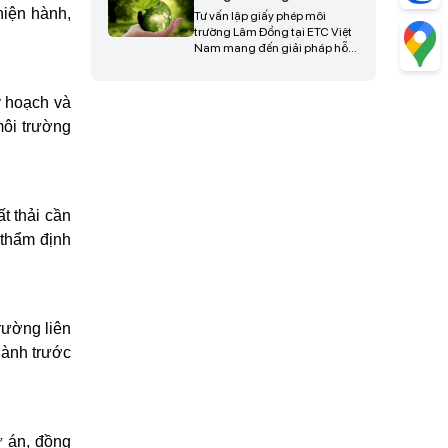
diễn ra thuận lợi, tiết kiệm thời
hiện hành,
Tư vấn lập giấy phép môi
gian và nâng cao hiệu quả
trường Lâm Đồng tại ETC Việt
triển khai dự án, liên hệ ngay
Nam mang đến giải pháp hỗ
để được tư vấn và hỗ trợ chi
trợ doanh nghiệp hoàn thiện
tiết.
hồ sơ pháp lý đầy đủ, đúng
quy định hiện hành, giúp tối
y hoạch và
ưu thời gian thẩm định, hạn
môi trường
chế phát sinh sai sót và đảm
bảo quá trình cấp phép diễn ra
hiệu quả, liên hệ ngay để được
tư vấn chi tiết.
t thải cần
 thẩm định
rường liên
hành trước
ự án, đồng