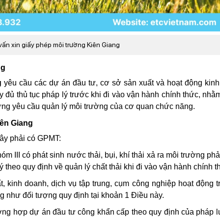
 vấn xin giấy phép môi trường Kiên Giang
ng
g
yêu cầu các dự án đầu tư, cơ sở sản xuất và hoạt động kin
y đủ thủ tục pháp lý trước khi đi vào vận hành chính thức, nh
ứng yêu cầu quản lý môi trường của cơ quan chức năng.
iên Giang
đây phải có GPMT:
óm III có phát sinh nước thải, bụi, khí thải xả ra môi trường ph
ý theo quy định về quản lý chất thải khi đi vào vận hành chính t
t, kinh doanh, dịch vụ tập trung, cụm công nghiệp hoạt động 
ờng như đối tượng quy định tại khoản 1 Điều này.
ường hợp dự án đầu tư công khẩn cấp theo quy định của pháp l